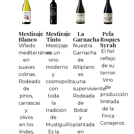
Mestizaje
Mestizaje
La
Pela
Blanco
Tinto
Garnacha
Roques
Syrah
Viñedo
Mestizaje
Nuestra
El fiel
mediterráneo
es un
Garnacha
reflejo
en
vino
de
de su
suaves
moderno
Altiplano
terroir.
colinas.
y
es
Vino
Rodeado
cosmopolita,
una
de
de
con
superviviente.
producción
pinos,
toda
Rodeada
limitada
carrascas
la
de
de la
y
tradición
Bobal
Finca
olivos
de
y
Conejeros
en los
Mustiguillo.
plantada
lindes,
Es la
en