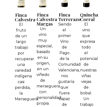
Finca
Finca
Quincha
Finca
Calvestra
Terrerazo
Corral
Calvestra
Margas
Siendo
El
El
Un
el
vino
fruto
vino
primer
que
de un
muy
Vino
expresa
largo
especial,
de
todo
trabajo
basado
Pago
el
por
en su
de la
potencial
recuperar
origen,
Comunidad
de
una
en un
Valenciana,
nuestras
variedad
viñedo
nos
viñas
indígena
de
gustaría
viejas
casi
merseguera
que
de
perdida,
con
fuera
bobal.
la
personalidad
capaz
Un
Merseguera.
propia.
de
trabajo