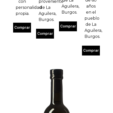
de La
de 60
proveniente
con
Aguilera,
años
de La
personalidad
Burgos.
en el
Aguilera,
propia.
pueblo
Burgos.
de La
Comprar
Comprar
Aguilera,
Comprar
Burgos.
Comprar