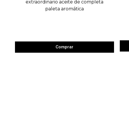
extraordinario aceite de completa
paleta aromática
Comprar
Sobre Mustiguillo
Aviso Legal
Declaración de accesibilidad