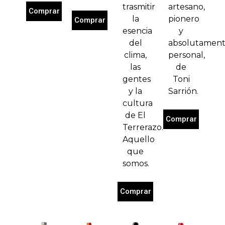
trasmitir
artesano,
Comprar
la
pionero
Comprar
esencia
y
del
absolutamen
clima,
personal,
las
de
gentes
Toni
y la
Sarrión.
cultura
de El
Comprar
Terrerazo.
Aquello
que
somos.
Comprar