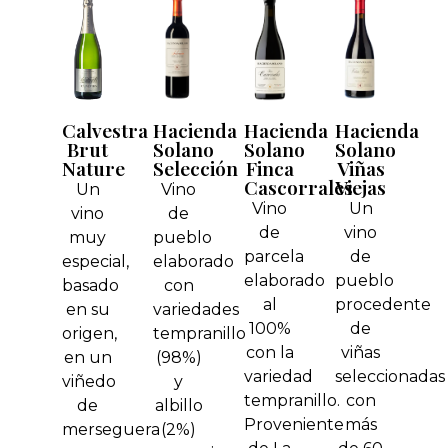
Hacienda
Hacienda
Hacienda
Calvestra
Solano
Solano
Solano
Brut
Selección
Finca
Viñas
Nature
Cascorrales
Viejas
Vino
Un
Vino
Un
de
vino
de
vino
pueblo
muy
parcela
de
elaborado
especial,
elaborado
pueblo
con
basado
al
procedente
variedades
en su
100%
de
tempranillo
origen,
con la
viñas
(98%)
en un
variedad
seleccionadas
y
viñedo
tempranillo.
con
albillo
de
Proveniente
más
(2%)
merseguera