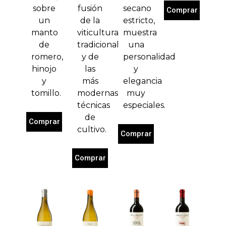
sobre
fusión
secano
Comprar
un
de la
estricto,
manto
viticultura
muestra
de
tradicional
una
romero,
y de
personalidad
hinojo
las
y
y
más
elegancia
tomillo.
modernas
muy
técnicas
especiales.
de
Comprar
cultivo.
Comprar
Comprar